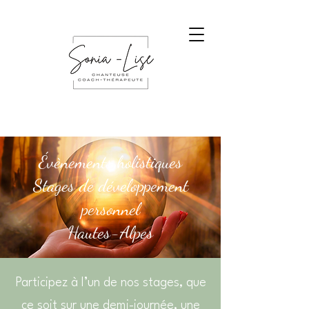
Évènements holistiques
Stages de développement
personnel
Hautes-Alpes
Participez à l’un de nos stages, que
ce soit sur une demi-journée, une